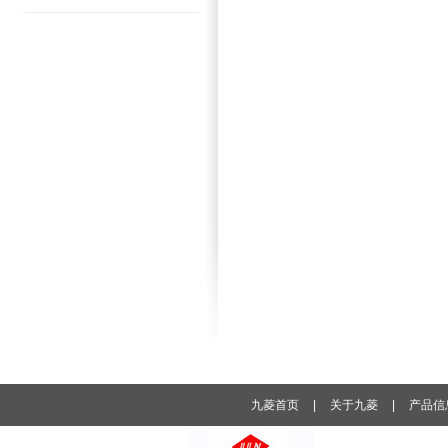
九菱首页
|
关于九菱
|
产品信