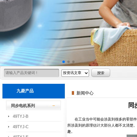
九菱产品
新闻中心
同
同步电机系列
49TYJ-B
在工业当中可能会涉及到很多的零部件，
所涉及到的原理估计大部分人都不太清楚。
49TYJ-C
趣。