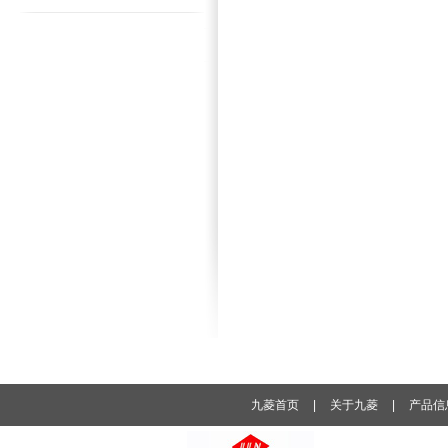
九菱首页
|
关于九菱
|
产品信