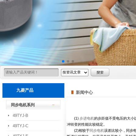
九菱产品
新闻中心
同步电机系列
49TYJ-B
(1)
步进电机
的步距值不受电压的大小
冲转变的性能比较稳定。
49TYJ-C
(2)相较于
同步电机
误差比较小，同步