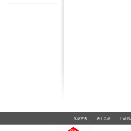
九菱首页
|
关于九菱
|
产品信