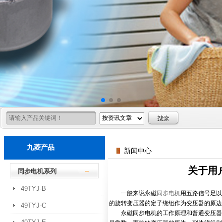
九菱产品
新闻中心
关于用
同步电机系列
49TYJ-B
一般来说永磁
同步电机
用五路信号足以
的旋转变压器的定子绕组作为变压器的原边
49TYJ-C
永磁同步电机的工作原理和普通变压器基