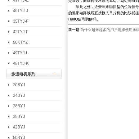
49TYJ-E
是常数，而旋转变压器的原边、副边绕组则
除此之外，近些年来磁阻型的位置信号传感
49TYJ-J
的整形电路以后直接接入单片机的比较捕捉
HallQ信号的解码。
35TYJ-F
前一篇:
为什么越来越多的用户选择使用永
42TYJ-F
50KTYZ
49TYJ-L
49TYJ-K
步进电机系列
20BYJ
24BYJ
28BYJ
35BYJ
42BYJ
50BYJ